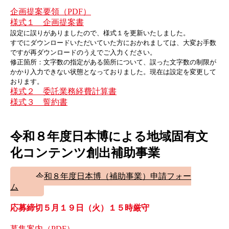
企画提案要領（PDF）
様式１ 企画提案書
設定に誤りがありましたので、様式１を更新いたしました。
すでにダウンロードいただいていた方におかれましては、大変お手数
ですが再ダウンロードのうえでご入力ください。
修正箇所：文字数の指定がある箇所について、誤った文字数の制限が
かかり入力できない状態となっておりました。現在は設定を変更して
おります。
様式２ 委託業務経費計算書
様式３ 誓約書
令和８年度日本博による地域固有文
化コンテンツ創出補助事業
令和８年度日本博（補助事業）申請フォー
ム
応募締切５月１９日（火）１５時厳守
募集案内（PDF）