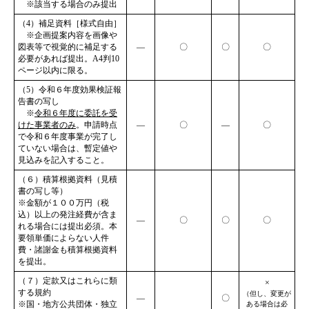
※該当する場合のみ提出
（4）補足資料［様式自由］
※企画提案内容を画像や
図表等で視覚的に補足する
―
〇
〇
〇
必要があれば提出。A4判10
ページ以内に限る。
（5）令和６年度効果検証報
告書の写し
※
令和６年度に委託を受
けた事業者のみ
。申請時点
―
〇
―
〇
で令和６年度事業が完了し
ていない場合は、暫定値や
見込みを記入すること。
（６）積算根拠資料（見積
書の写し等）
※金額が１００万円（税
込）以上の発注経費が含ま
―
〇
〇
〇
れる場合には提出必須。本
要領単価によらない人件
費・諸謝金も積算根拠資料
を提出。
（７）定款又はこれらに類
×
する規約
（但し、変更が
―
〇
※国・地方公共団体・独立
ある場合は必