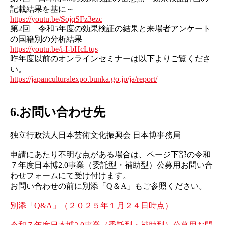
記載結果を基に～
https://youtu.be/SojqSFz3ezc
第2回 令和5年度の効果検証の結果と来場者アンケート
の国籍別の分析結果
https://youtu.be/i-I-bHcLtqs
昨年度以前のオンラインセミナーは以下よりご覧くださ
い。
https://japanculturalexpo.bunka.go.jp/ja/report/
6.お問い合わせ先
独立行政法人日本芸術文化振興会 日本博事務局
申請にあたり不明な点がある場合は、ページ下部の令和
７年度日本博2.0事業（委託型・補助型）公募用お問い合
わせフォームにて受け付けます。
お問い合わせの前に別添「Q＆A」もご参照ください。
別添「Q&A」（２０２５年１月２４日時点）