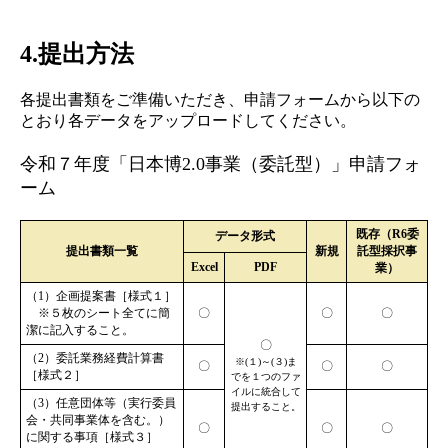
4.提出方法
各提出書類をご準備いただき、申請フォームから以下の
とおり各データをアップロードしてください。
令和７年度「日本博2.0事業（委託型）」申請フォ
ーム
既存（R6委
データ形式
提出書類一覧
新規
託型採択事
Excel
PDF
業）
（1）企画提案書［様式１］
※５枚のシート全てに簡
〇
〇
〇
潔に記入すること。
〇
（2）委託業務経費計算書
※(１)～(３)ま
〇
〇
〇
［様式２］
でを１つのファ
イルに統合して
（3）任意団体等（実行委員
提出すること。
会・共同事業体を含む。）
〇
〇
〇
に関する事項［様式３］