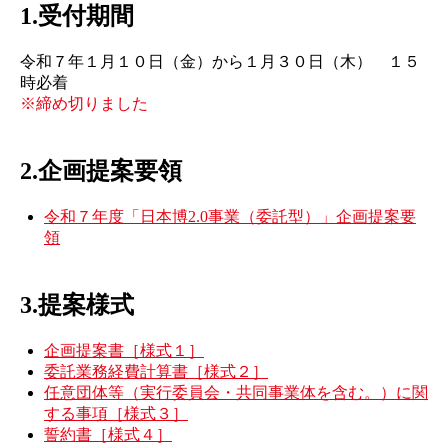
1.受付期間
令和７年１月１０日（金）から１月３０日（木） １５
時必着
※締め切りました
2.企画提案要領
令和７年度「日本博2.0事業（委託型）」企画提案要
領
3.提案様式
企画提案書［様式１］
委託業務経費計算書［様式２］
任意団体等（実行委員会・共同事業体を含む。）に関
する事項［様式３］
誓約書［様式４］