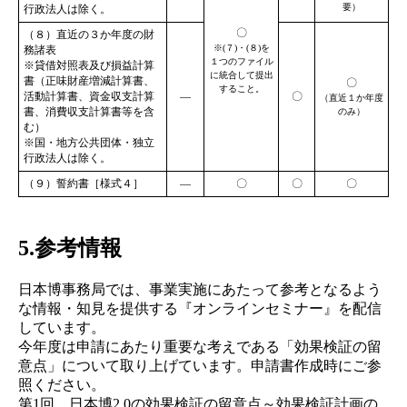
要）
行政法人は除く。
〇
（８）直近の３か年度の財
※(７)・(８)を
務諸表
１つのファイル
※貸借対照表及び損益計算
に統合して提出
書（正味財産増減計算書、
〇
すること。
活動計算書、資金収支計算
―
〇
（直近１か年度
書、消費収支計算書等を含
のみ）
む）
※国・地方公共団体・独立
行政法人は除く。
（９）誓約書［様式４］
―
〇
〇
〇
5.参考情報
日本博事務局では、事業実施にあたって参考となるよう
な情報・知見を提供する『オンラインセミナー』を配信
しています。
今年度は申請にあたり重要な考えである「効果検証の留
意点」について取り上げています。申請書作成時にご参
照ください。
第1回 日本博2.0の効果検証の留意点～効果検証計画の